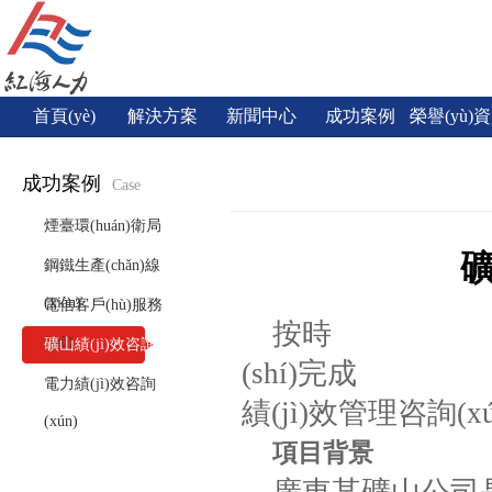
首頁(yè)
解決方案
新聞中心
成功案例
榮譽(yù)
(zhì)
成功案例
Case
煙臺環(huán)衛局
礦
鋼鐵生產(chǎn)線
(xiàn)
電信客戶(hù)服務
按時
(wù)
礦山績(jì)效咨詢
(shí)完成
(xún)
電力績(jì)效咨詢
績(jì)效管理咨詢(xú
(xún)
項目背景